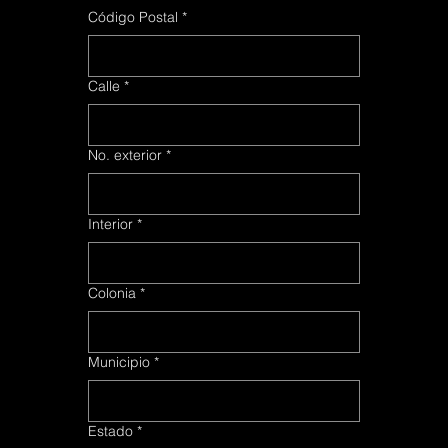
Código Postal
Código Postal
*
*
Calle
Calle
*
*
No. exterior
No. exterior
*
*
Interior
Interior
*
*
Colonia
Colonia
*
*
Municipio
Municipio
*
*
Estado
Estado
*
*