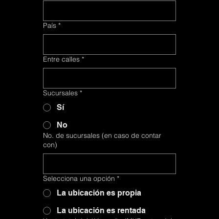
País
País
*
*
Entre calles
Entre calles
*
*
Sucursales
Sucursales
*
*
Sí
Sí
No
No
No. de sucursales (en caso de contar
No. de sucursales (en caso de contar
con)
con)
Selecciona una opción
Selecciona una opción
*
*
La ubicación es propia
La ubicación es propia
La ubicación es rentada
La ubicación es rentada