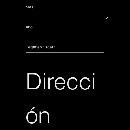
Mes
Mes
Año
Año
Régimen fiscal
Régimen fiscal
*
*
Direcci
Direcci
ón
ón