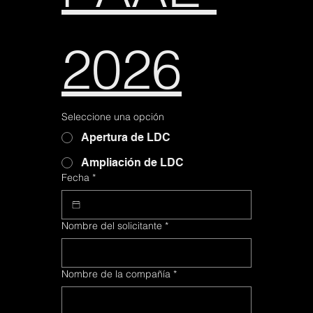
2026
2026
Seleccione una opción
Seleccione una opción
Apertura de LDC
Apertura de LDC
Ampliación de LDC
Ampliación de LDC
Fecha
Fecha
*
*
Nombre del solicitante
Nombre del solicitante
*
*
Nombre de la compañía
Nombre de la compañía
*
*