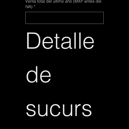
Venta total del último año (MXP antes del
Venta total del último año (MXP antes del
IVA)
IVA)
*
*
Detalle 
Detalle 
de 
de 
sucurs
sucurs