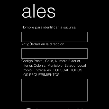
ales
ales
Nombre para identificar la sucursal
Nombre para identificar la sucursal
AntigÜedad en la dirección
AntigÜedad en la dirección
Código Postal, Calle, Número Exterior,
Código Postal, Calle, Número Exterior,
Interior, Colonia, Municipio, Estado, Local
Interior, Colonia, Municipio, Estado, Local
Propio, Entrecalles. COLOCAR TODOS
Propio, Entrecalles. COLOCAR TODOS
LOS REQUERIMIENTOS.
LOS REQUERIMIENTOS.