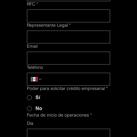
RFC
RFC
*
*
Representante Legal
Representante Legal
*
*
Email
Email
Teléfono
Teléfono
Poder para solicitar crédito empresarial
Poder para solicitar crédito empresarial
*
*
Sí
Sí
No
No
Fecha de inicio de operaciones
Fecha de inicio de operaciones
*
*
Día
Día