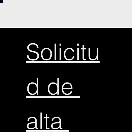
Solicitu
Solicitu
d de 
d de 
alta 
alta 