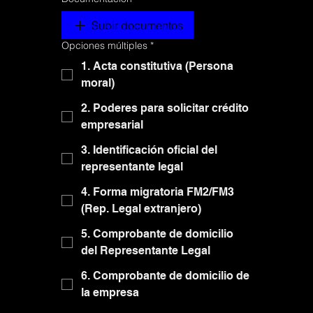
Subir documentos
Subir documentos
Opciones múltiples
Opciones múltiples
*
*
1. Acta constitutiva (Persona
1. Acta constitutiva (Persona
moral)
moral)
2. Poderes para solicitar crédito
2. Poderes para solicitar crédito
empresarial
empresarial
3. Identificación oficial del
3. Identificación oficial del
representante legal
representante legal
4. Forma migratoria FM2/FM3
4. Forma migratoria FM2/FM3
(Rep. Legal extranjero)
(Rep. Legal extranjero)
5. Comprobante de domicilio
5. Comprobante de domicilio
del Representante Legal
del Representante Legal
6. Comprobante de domicilio de
6. Comprobante de domicilio de
la empresa
la empresa