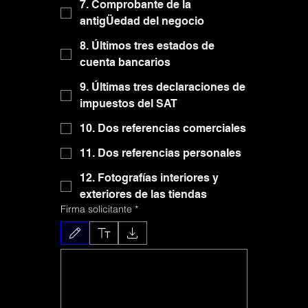
7. Comprobante de la
7. Comprobante de la
antigÜedad del negocio
antigÜedad del negocio
8. Últimos tres estados de
8. Últimos tres estados de
cuenta bancarios
cuenta bancarios
9. Últimas tres declaraciones de
9. Últimas tres declaraciones de
impuestos del SAT
impuestos del SAT
10. Dos referencias comerciales
10. Dos referencias comerciales
11. Dos referencias personales
11. Dos referencias personales
12. Fotografías interiores y
12. Fotografías interiores y
exteriores de las tiendas
exteriores de las tiendas
Firma solicitante
Firma solicitante
*
*
Modo de dibujo seleccionado. Para dibujar, necesitas un mouse o un panel táctil
Modo de dibujo seleccionado. Para dibujar, necesitas un mouse o un panel táctil